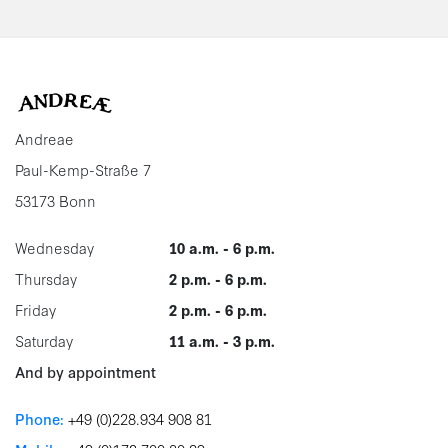
Andreae
Paul-Kemp-Straße 7
53173 Bonn
Wednesday
10 a.m. - 6 p.m.
Thursday
2 p.m. - 6 p.m.
Friday
2 p.m. - 6 p.m.
Saturday
11 a.m. - 3 p.m.
And by appointment
Phone:
+49 (0)228.934 908 81