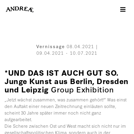
-->
Vernissage
08.04.2021 |
09.04.2021 - 10.07.2021
*UND DAS IST AUCH GUT SO.
Junge Kunst aus Berlin, Dresden
und Leipzig
Group Exhibition
„Jetzt wächst zusammen, was zusammen gehört!“ Was einst
den Auftakt einer neuen Zeitrechnung einläuten sollte,
scheint 30 Jahre später immer noch nicht ganz
aufgearbeitet.
Die Schere zwischen Ost und West macht sich nicht nur im
gesellschaftspolitischen Klima, sondern auch in der